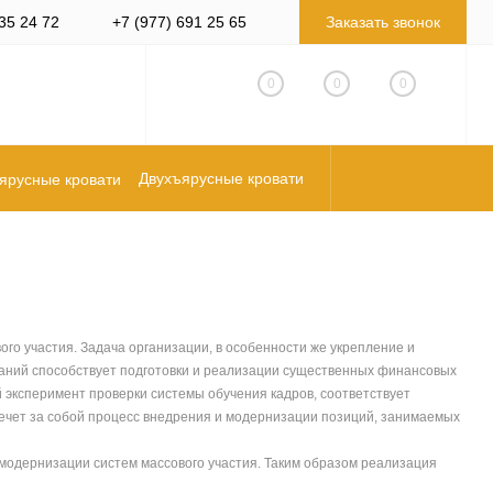
35 24 72
+7 (977) 691 25 65
Заказать звонок
0
0
0
Двухъярусные кровати
го участия. Задача организации, в особенности же укрепление и
аданий способствует подготовки и реализации существенных финансовых
 эксперимент проверки системы обучения кадров, соответствует
ечет за собой процесс внедрения и модернизации позиций, занимаемых
 модернизации систем массового участия. Таким образом реализация