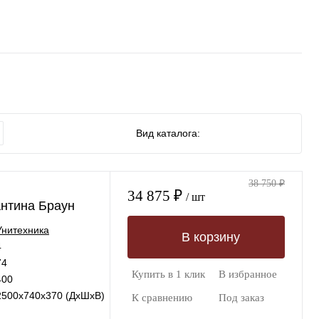
Вид каталога:
38 750 ₽
34 875 ₽
/ шт
нтина Браун
Унитехника
В корзину
4
74
Купить в 1 клик
В избранное
400
2500х740х370 (ДхШхВ)
К сравнению
Под заказ