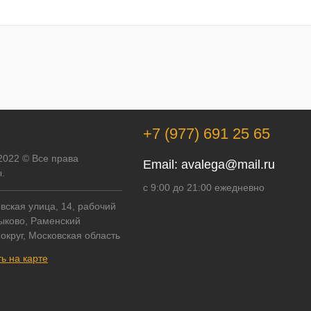
+7 (977) 691 25 65
 2022 © Все права
Email:
avalega@mail.ru
.
с 9:00 до 21:00 ежедневно
вская улица, 14, рабочий
ыково, Раменский
 округ, Московская область
ь на карте