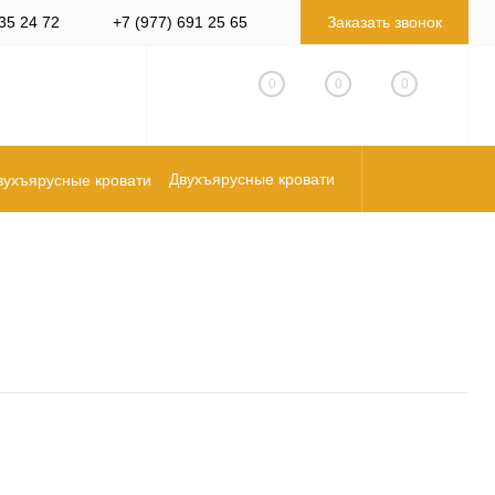
35 24 72
+7 (977) 691 25 65
Заказать звонок
0
0
0
Двухъярусные кровати