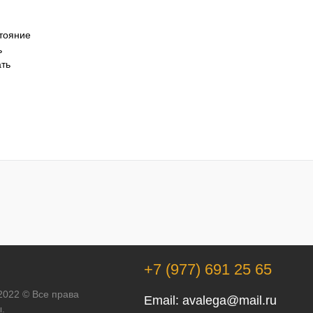
тояние
ь
ать
+7 (977) 691 25 65
 2022 © Все права
Email:
avalega@mail.ru
.